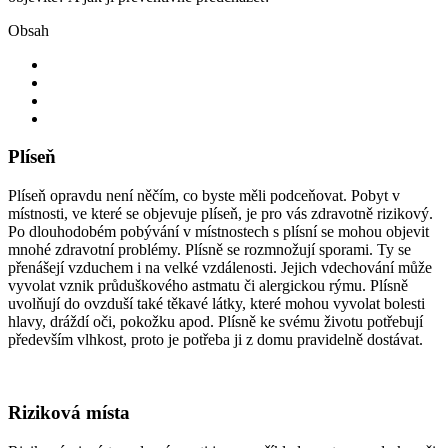
Obsah
Plíseň
Plíseň opravdu není něčím, co byste měli podceňovat. Pobyt v
místnosti, ve které se objevuje plíseň, je pro vás zdravotně rizikový.
Po dlouhodobém pobývání v místnostech s plísní se mohou objevit
mnohé zdravotní problémy. Plísně se rozmnožují sporami. Ty se
přenášejí vzduchem i na velké vzdálenosti. Jejich vdechování může
vyvolat vznik průduškového astmatu či alergickou rýmu. Plísně
uvolňují do ovzduší také těkavé látky, které mohou vyvolat bolesti
hlavy, dráždí oči, pokožku apod. Plísně ke svému životu potřebují
především vlhkost, proto je potřeba ji z domu pravidelně dostávat.
Riziková místa