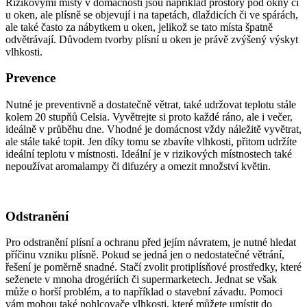
Rizikovými místy v domácnosti jsou například prostory pod okny či
u oken, ale plísně se objevují i na tapetách, dlaždicích či ve spárách,
ale také často za nábytkem u oken, jelikož se tato místa špatně
odvětrávají. Důvodem tvorby plísní u oken je právě zvýšený výskyt
vlhkosti.
Prevence
Nutné je preventivně a dostatečně větrat, také udržovat teplotu stále
kolem 20 stupňů Celsia. Vyvětrejte si proto každé ráno, ale i večer,
ideálně v průběhu dne. Vhodné je domácnost vždy náležitě vyvětrat,
ale stále také topit. Jen díky tomu se zbavíte vlhkosti, přitom udržíte
ideální teplotu v místnosti. Ideální je v rizikových místnostech také
nepoužívat aromalampy či difuzéry a omezit množství květin.
Odstranění
Pro odstranění plísní a ochranu před jejím návratem, je nutné hledat
příčinu vzniku plísně. Pokud se jedná jen o nedostatečné větrání,
řešení je poměrně snadné. Stačí zvolit protiplísňové prostředky, které
seženete v mnoha drogériích či supermarketech. Jednat se však
může o horší problém, a to například o stavební závadu. Pomoci
vám mohou také pohlcovače vlhkosti, které můžete umístit do