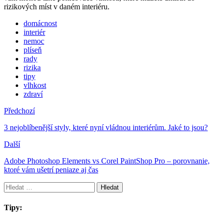
rizikových míst v daném interiéru.
domácnost
interiér
nemoc
plíseň
rady
rizika
tipy
vlhkost
zdraví
Předchozí
3 nejoblíbenější styly, které nyní vládnou interiérům. Jaké to jsou?
Další
Adobe Photoshop Elements vs Corel PaintShop Pro – porovnanie,
ktoré vám ušetrí peniaze aj čas
Vyhledávání
Tipy: