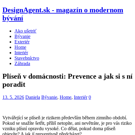
DesignAgent.sk - magazín o modernom
bývání
Ako ušetriť
Bývanie
Exteriér
Home
Interiér
Stavebníctvo
Záhrada
Plíseň v domácnosti: Prevence a jak si s ní
poradit
13. 5. 2026
Daniela
Bývanie
,
Home
,
Interiér
0
Vytvářející se plíseň je rizikem především během zimního období.
Pokud se snažíte šetřit, příliš netopíte, ani nevětráte, je pro vás riziko
vzniku plísní opravdu vysoké. Co dělat, pokud doma plíseň
objevíte? A jak jí preventivně předcházet?