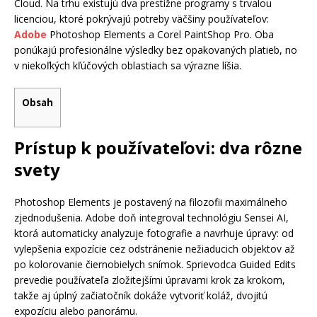
Cloud. Na trhu existujú dva prestížne programy s trvalou
licenciou, ktoré pokrývajú potreby väčšiny používateľov:
Adobe
Photoshop Elements a Corel PaintShop Pro. Oba
ponúkajú profesionálne výsledky bez opakovaných platieb, no
v niekoľkých kľúčových oblastiach sa výrazne líšia.
Obsah
Prístup k používateľovi: dva rôzne
svety
Photoshop Elements je postavený na filozofii maximálneho
zjednodušenia. Adobe doň integroval technológiu Sensei AI,
ktorá automaticky analyzuje fotografie a navrhuje úpravy: od
vylepšenia expozície cez odstránenie nežiaducich objektov až
po kolorovanie čiernobielych snímok. Sprievodca Guided Edits
prevedie používateľa zložitejšími úpravami krok za krokom,
takže aj úplný začiatočník dokáže vytvoriť koláž, dvojitú
expozíciu alebo panorámu.