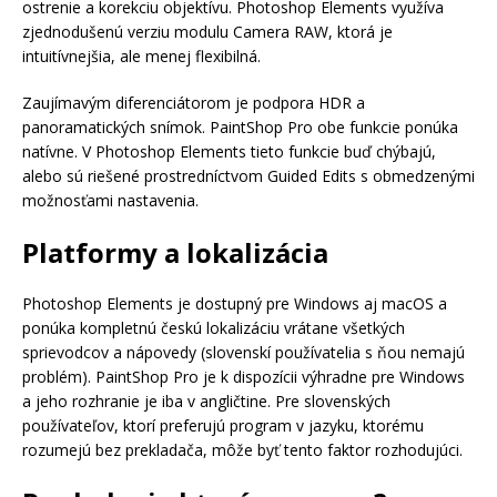
ostrenie a korekciu objektívu. Photoshop Elements využíva
zjednodušenú verziu modulu Camera RAW, ktorá je
intuitívnejšia, ale menej flexibilná.
Zaujímavým diferenciátorom je podpora HDR a
panoramatických snímok. PaintShop Pro obe funkcie ponúka
natívne. V Photoshop Elements tieto funkcie buď chýbajú,
alebo sú riešené prostredníctvom Guided Edits s obmedzenými
možnosťami nastavenia.
Platformy a lokalizácia
Photoshop Elements je dostupný pre Windows aj macOS a
ponúka kompletnú českú lokalizáciu vrátane všetkých
sprievodcov a nápovedy (slovenskí používatelia s ňou nemajú
problém). PaintShop Pro je k dispozícii výhradne pre Windows
a jeho rozhranie je iba v angličtine. Pre slovenských
používateľov, ktorí preferujú program v jazyku, ktorému
rozumejú bez prekladača, môže byť tento faktor rozhodujúci.