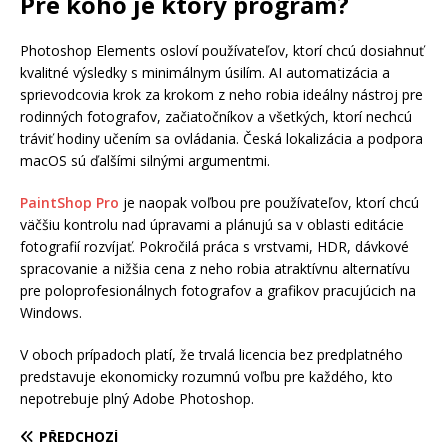
Pre koho je ktorý program?
Photoshop Elements osloví používateľov, ktorí chcú dosiahnuť
kvalitné výsledky s minimálnym úsilím. AI automatizácia a
sprievodcovia krok za krokom z neho robia ideálny nástroj pre
rodinných fotografov, začiatočníkov a všetkých, ktorí nechcú
tráviť hodiny učením sa ovládania. Česká lokalizácia a podpora
macOS sú ďalšími silnými argumentmi.
PaintShop Pro
je naopak voľbou pre používateľov, ktorí chcú
väčšiu kontrolu nad úpravami a plánujú sa v oblasti editácie
fotografií rozvíjať. Pokročilá práca s vrstvami, HDR, dávkové
spracovanie a nižšia cena z neho robia atraktívnu alternatívu
pre poloprofesionálnych fotografov a grafikov pracujúcich na
Windows.
V oboch prípadoch platí, že trvalá licencia bez predplatného
predstavuje ekonomicky rozumnú voľbu pre každého, kto
nepotrebuje plný Adobe Photoshop.
PŘEDCHOZÍ