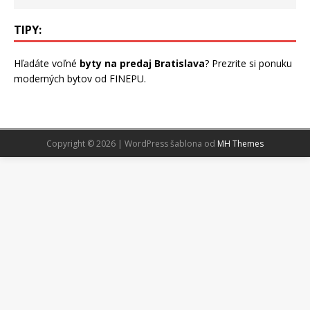
TIPY:
Hľadáte voľné
byty na predaj Bratislava
? Prezrite si ponuku
moderných bytov od FINEPU.
Copyright © 2026 | WordPress šablona od
MH Themes